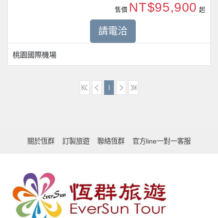
NT$95,900
售價
起
請電洽
桃園國際機場
1
關於恆群
訂製旅遊
聯絡恆群
官方line一對一客服