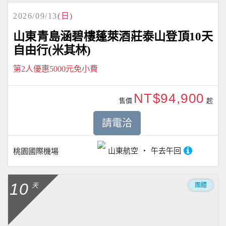
2026/09/13
(日)
山東青島涵碧樓蓬萊酒莊泰山登頂10天
自由行(米其林)
第2人優惠5000元免小費
NT$94,900
售價
起
請電洽
山東航空
午去午回
桃園國際機場
10
團體
天