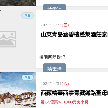
請電洽
團體
2026/10/23
(五)
山東青島涵碧樓蓬萊酒莊泰山
桃園國際機場
請電洽
團體
2026/10/31
(六)
西藏精華西寧青藏鐵路聖母峰
第2人優惠:NT6,000元免小費