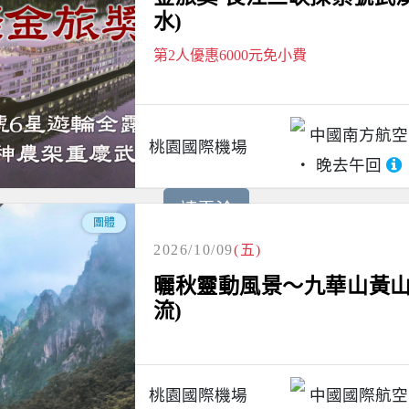
水)
第2人優惠6000元免小費
中國南方航空
桃園國際機場
晚去午回
請電洽
團體
2026/10/09
(五)
曬秋靈動風景～九華山黃山
流)
桃園國際機場
中國國際航空