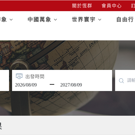
關於恆群
會員中心
訂
印象
中國萬象
世界寰宇
自由
出發時間
果