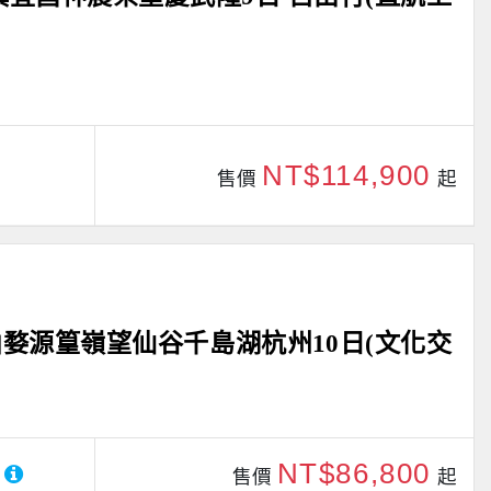
NT$114,900
售價
起
婺源篁嶺望仙谷千島湖杭州10日(文化交
NT$86,800
售價
起