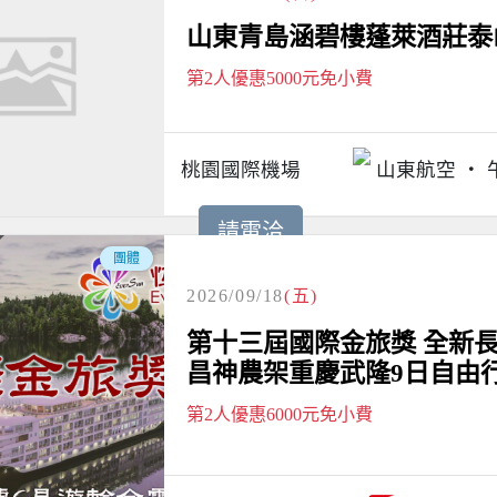
山東青島涵碧樓蓬萊酒莊泰山
第2人優惠5000元免小費
桃園國際機場
山東航空
請電洽
團體
2026/09/18
(五)
第十三屆國際金旅獎 全新
昌神農架重慶武隆9日自由行
第2人優惠6000元免小費