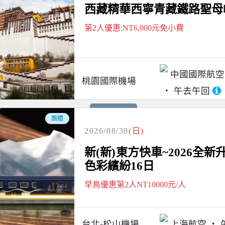
西藏精華西寧青藏鐵路聖母峰
第2人優惠:NT6,000元免小費
中國國際航空
桃園國際機場
午去午回
請電洽
團體
2026/08/30
(日)
新(新)東方快車~2026全
色彩繽紛16日
早鳥優惠第2人NT10000元/人
台北-松山機場
上海航空