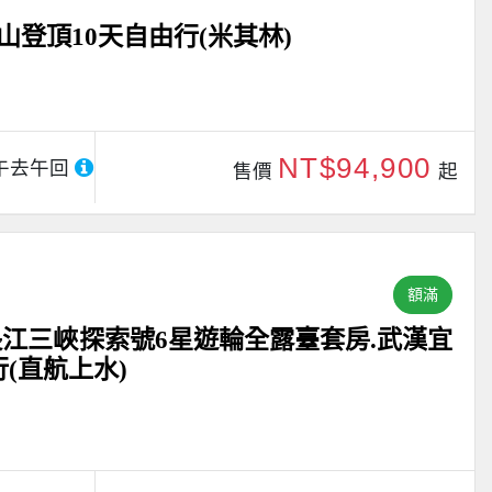
登頂10天自由行(米其林)
NT$94,900
午去午回
售價
起
額滿
長江三峽探索號6星遊輪全露臺套房.武漢宜
(直航上水)