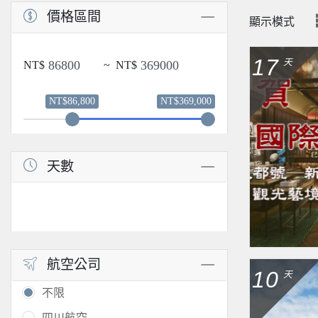
價格區間
顯示模式
17
天
NT$
~
NT$
NT$86,800
NT$369,000
天數
航空公司
10
天
不限
四川航空