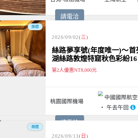
請電洽
團體
2026/09/02
(三)
絲路夢享號(年度唯一)～
湖絲路敦煌特窟秋色彩紛16
第2人優惠NT8,000元
中國國際航空
桃園國際機場
午去午回
請電洽
團體
2026/09/13
(日)