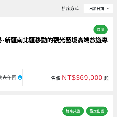
排序方式
額滿
號~新疆南北疆移動的觀光藝境高端旅遊專
NT$369,000
晚去午回
售價
起
確定成團
鐵定出團