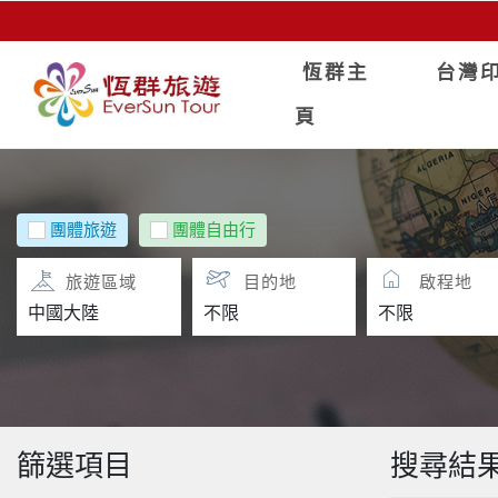
恆群主
台灣
頁
團體旅遊
團體自由行
旅遊區域
目的地
啟程地
篩選項目
搜尋結