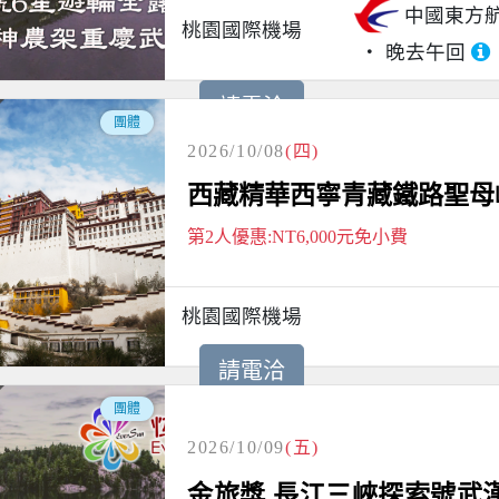
中國東方
桃園國際機場
晚去午回
請電洽
團體
2026/10/08
(四)
西藏精華西寧青藏鐵路聖母峰
第2人優惠:NT6,000元免小費
桃園國際機場
請電洽
團體
2026/10/09
(五)
金旅獎 長江三峽探索號武