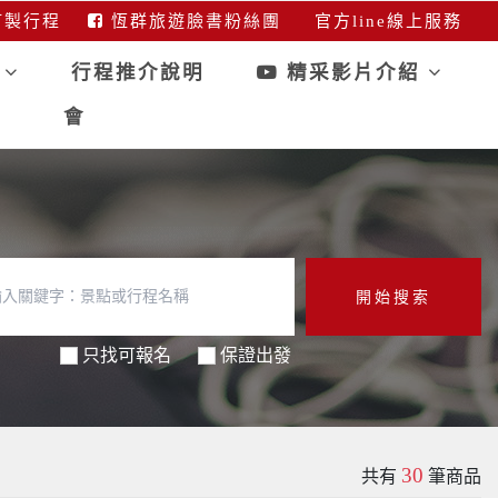
製行程
恆群旅遊臉書粉絲團
官方line線上服務
行
行程推介說明
精采影片介紹
會
開始搜索
只找可報名
保證出發
30
共有
筆商品