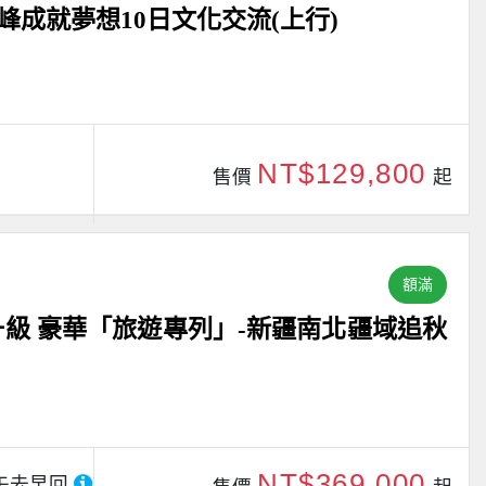
成就夢想10日文化交流(上行)
NT$129,800
售價
起
額滿
新升級 豪華「旅遊專列」-新疆南北疆域追秋
NT$369,000
午去早回