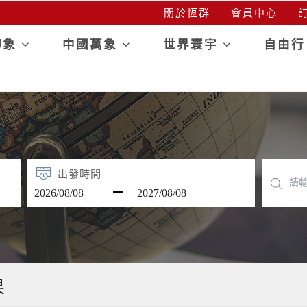
關於恆群
會員中心
訂
印象
中國萬象
世界寰宇
自由
出發時間
果