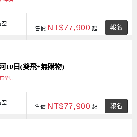
航空
NT$77,900
報名
售價
起
10日(雙飛+無購物)
阿布辛貝
航空
NT$77,900
報名
售價
起