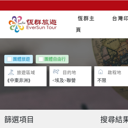
恆群主
台灣
頁
團體旅遊
團體自由行
旅遊區域
目的地
啟程地
篩選項目
搜尋結