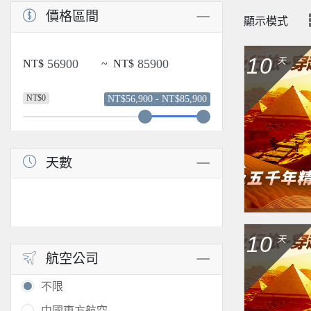
價格區間
顯示模式
10
天
NT$
~
NT$
NT$0
NT$56,900 - NT$85,900
天數
10
天
航空公司
不限
中國東方航空