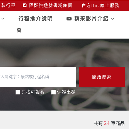
製行程
恆群旅遊臉書粉絲團
官方line線上服務
行
行程推介說明
精采影片介紹
會
開始搜索
只找可報名
保證出發
24
共有
筆商品