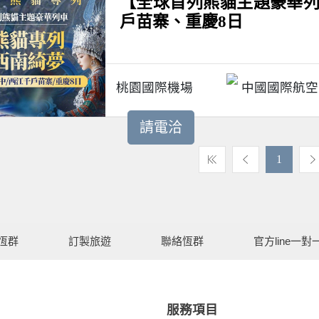
【全球首列熊貓主題豪華列
戶苗寨、重慶8日
桃園國際機場
中國國際航空
請電洽
1
恆群
訂製旅遊
聯絡恆群
官方line一對
服務項目