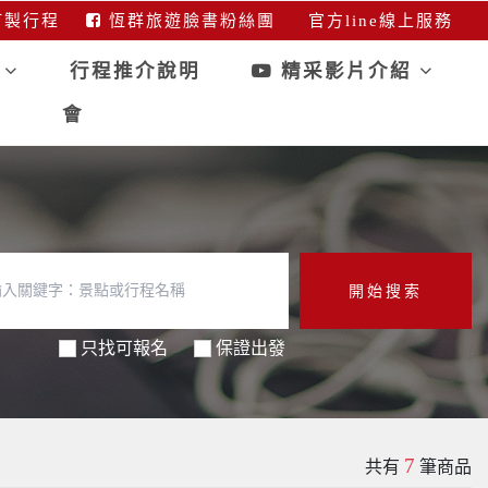
製行程
恆群旅遊臉書粉絲團
官方line線上服務
行
行程推介說明
精采影片介紹
會
開始搜索
只找可報名
保證出發
7
共有
筆商品