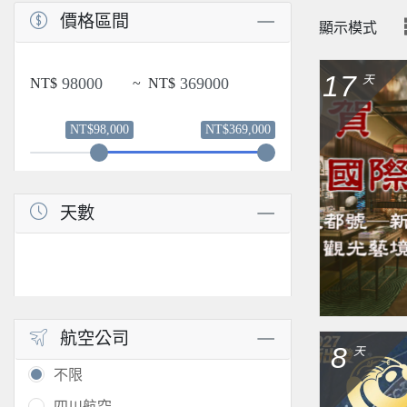
價格區間
顯示模式
17
天
NT$
~
NT$
NT$98,000
NT$369,000
天數
航空公司
8
天
不限
四川航空