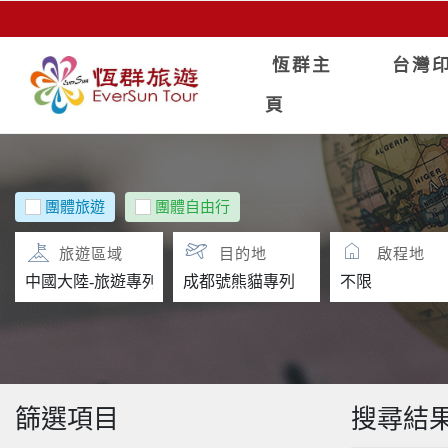
恆群主
台灣
頁
團體旅遊
團體自由行
旅遊區域
目的地
啟程地
篩選項目
搜尋結