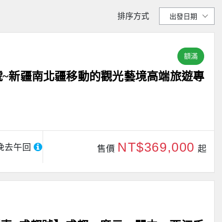
排序方式
額滿
號~新疆南北疆移動的觀光藝境高端旅遊專
NT$369,000
晚去午回
售價
起