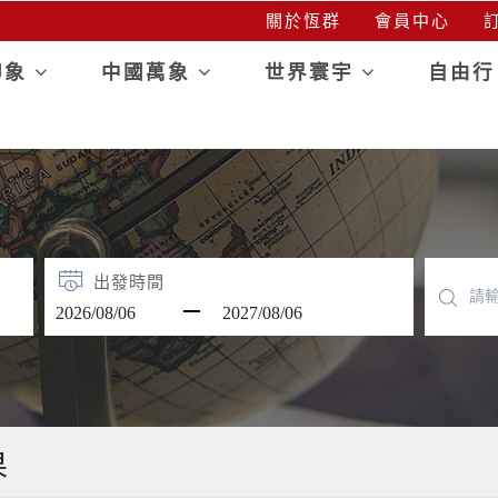
關於恆群
會員中心
訂
印象
中國萬象
世界寰宇
自由
出發時間
果