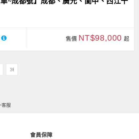
車~成都號】成都、廣元、閬中、西江千
NT$98,000
售價
起
一客服
會員保障